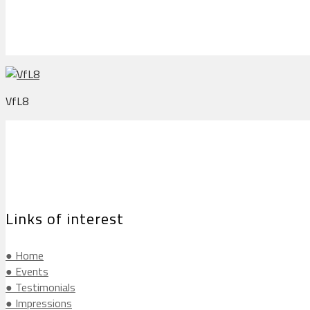
VfL8
Links of interest
● Home
● Events
● Testimonials
● Impressions