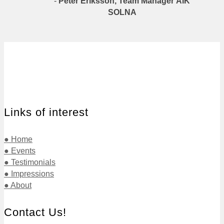
-
Peter Eriksson, Team Manager AIK
SOLNA
Links of interest
● Home
● Events
● Testimonials
● Impressions
● About
Contact Us!