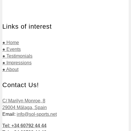
Links of interest
● Home
● Events
● Testimonials
● Impressions
● About
Contact Us!
C/ Marilyn Monroe, 8
29004 Málaga, Spain
Email:
info@sol-sports.net
Tel: +34 60792 44 44