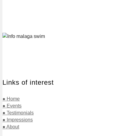
Links of interest
● Home
● Events
● Testimonials
● Impressions
● About