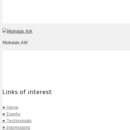
Molndals AIK
Links of interest
● Home
● Events
● Testimonials
● Impressions