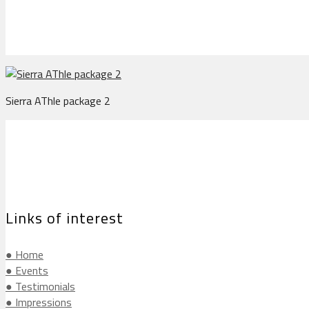
Sierra AThle package 2
Links of interest
● Home
● Events
● Testimonials
● Impressions